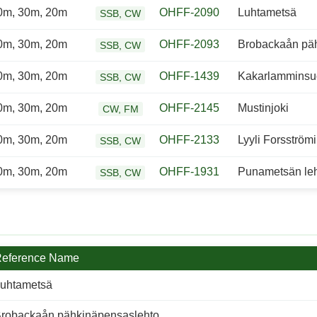
0m, 30m, 20m
OHFF-2090
Luhtametsä
SSB, CW
0m, 30m, 20m
OHFF-2093
Brobackaån pä
SSB, CW
0m, 30m, 20m
OHFF-1439
Kakarlamminsu
SSB, CW
0m, 30m, 20m
OHFF-2145
Mustinjoki
CW, FM
0m, 30m, 20m
OHFF-2133
Lyyli Forsström
SSB, CW
0m, 30m, 20m
OHFF-1931
Punametsän le
SSB, CW
eference Name
uhtametsä
robackaån pähkinäpensaslehto