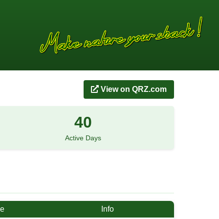
View on QRZ.com
40
Active Days
me
Info