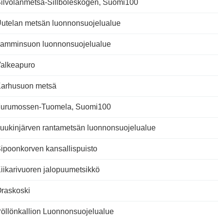
ilvolanmetsä-Sillböleskogen, Suomi100
utelan metsän luonnonsuojelualue
amminsuon luonnonsuojelualue
alkeapuro
arhusuon metsä
urumossen-Tuomela, Suomi100
uukinjärven rantametsän luonnonsuojelualue
ipoonkorven kansallispuisto
iikarivuoren jalopuumetsikkö
raskoski
öllönkallion Luonnonsuojelualue