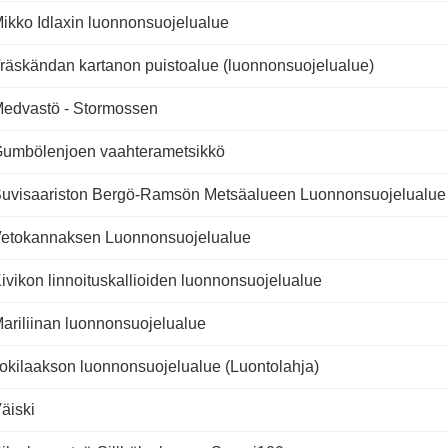
ikko Idlaxin luonnonsuojelualue
räskändan kartanon puistoalue (luonnonsuojelualue)
edvastö - Stormossen
umbölenjoen vaahterametsikkö
uvisaariston Bergö-Ramsön Metsäalueen Luonnonsuojelualue
etokannaksen Luonnonsuojelualue
ivikon linnoituskallioiden luonnonsuojelualue
ariliinan luonnonsuojelualue
okilaakson luonnonsuojelualue (Luontolahja)
äiski