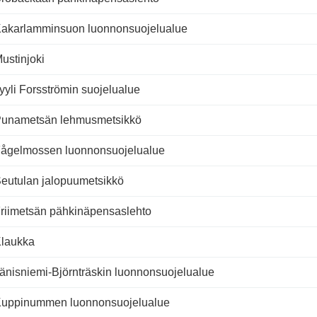
akarlamminsuon luonnonsuojelualue
ustinjoki
yyli Forsströmin suojelualue
unametsän lehmusmetsikkö
ågelmossen luonnonsuojelualue
eutulan jalopuumetsikkö
riimetsän pähkinäpensaslehto
laukka
änisniemi-Björnträskin luonnonsuojelualue
uppinummen luonnonsuojelualue