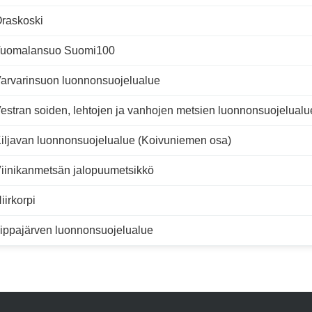
raskoski
uomalansuo Suomi100
arvarinsuon luonnonsuojelualue
estran soiden, lehtojen ja vanhojen metsien luonnonsuojelualu
iljavan luonnonsuojelualue (Koivuniemen osa)
iinikanmetsän jalopuumetsikkö
iirkorpi
ippajärven luonnonsuojelualue