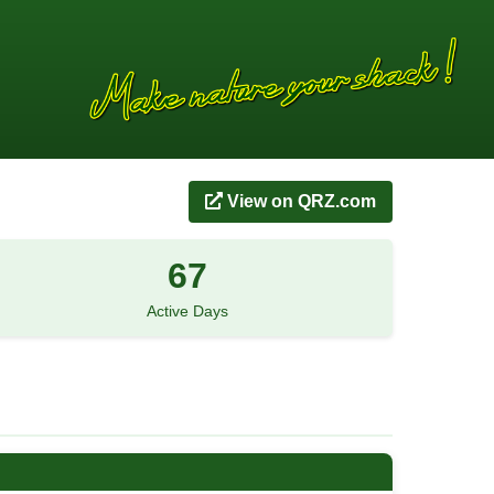
View on QRZ.com
67
Active Days