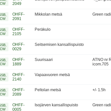
CW
2049
OHFF-
Mikkolan metsä
Green radi
SSB,
CW
2091
OHFF-
Peräkulo
SSB,
CW
2105
OHFF-
Seitsemisen kansallispuisto
SSB,
CW
0029
OHFF-
Suurisaari
ATNO nr Ru
SSB,
CW
1889
icom.705
OHFF-
Vapaavuoren metsä
SSB,
CW
2140
OHFF-
Peltolan metsä
+/- 1.5h
SSB,
CW
2089
OHFF-
Isojärven kansallispuisto
Green radi
SSB,
CW
0005