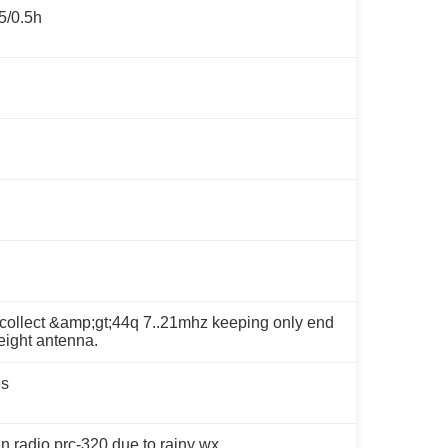
5/0.5h
 to collect &amp;gt;44q 7..21mhz keeping only end
weight antenna.
es
n radio prc-320 due to rainy wx