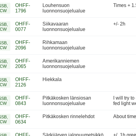
OHFF-
Louhensuon
Times + 1.
SSB,
CW
1796
luonnonsuojelualue
OHFF-
Siikavaaran
+/- 2h
SSB,
CW
0077
luonnonsuojelualue
OHFF-
Rihkamaan
SSB,
CW
2096
luonnonsuojelualue
OHFF-
Amerikanniemen
SSB,
CW
2065
luonnonsuojelualue
OHFF-
Hiekkala
SSB,
CW
2126
OHFF-
Pitkäkosken länsiosan
I will try
SSB,
CW
0843
luonnonsuojelualue
fed light 
OHFF-
Pitkäkosken rinnelehdot
About tim
SSB,
CW
0634
OHFF-
Särkijärven jalopuumetsikkö
+/_1h gree
SSB,