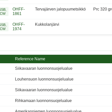
OHFF-
Tervajärven jalopuumetsikkö
Prc 320 gre
SSB,
CW
1861
OHFF-
Kukkolanjärvi
SSB,
CW
1974
Reference Name
Siikavaaran luonnonsuojelualue
Louhensuon luonnonsuojelualue
Siikavaaran luonnonsuojelualue
Rihkamaan luonnonsuojelualue
Amerikanniemen luonnonsuojelualue