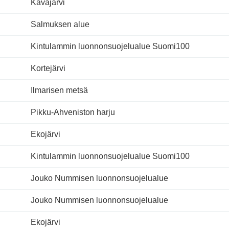
Kavajärvi
Salmuksen alue
Kintulammin luonnonsuojelualue Suomi100
Kortejärvi
Ilmarisen metsä
Pikku-Ahveniston harju
Ekojärvi
Kintulammin luonnonsuojelualue Suomi100
Jouko Nummisen luonnonsuojelualue
Jouko Nummisen luonnonsuojelualue
Ekojärvi