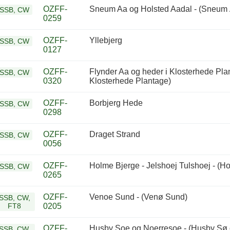
OZFF-
Sneum Aa og Holsted Aadal - (Sneum 
SSB, CW
0259
OZFF-
Yllebjerg
SSB, CW
0127
OZFF-
Flynder Aa og heder i Klosterhede Plan
SSB, CW
0320
Klosterhede Plantage)
OZFF-
Borbjerg Hede
SSB, CW
0298
OZFF-
Draget Strand
SSB, CW
0056
OZFF-
Holme Bjerge - Jelshoej Tulshoej - (Ho
SSB, CW
0265
OZFF-
Venoe Sund - (Venø Sund)
SSB, CW,
FT8
0205
OZFF-
Husby Soe og Noerresoe - (Husby Sø 
SSB, CW,