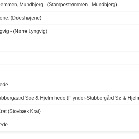
oemmen, Mundbjerg - (Stampestrømmen - Mundbjerg)
ene, (Døeshøjene)
gvig - (Nørre Lyngvig)
Hede
ubbergaard Soe & Hjelm hede (Flynder-Stubbergård Sø & Hjel
rat (Stovbæk Krat)
Hede