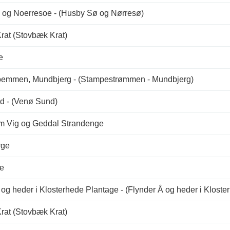
og Noerresoe - (Husby Sø og Nørresø)
rat (Stovbæk Krat)
e
oemmen, Mundbjerg - (Stampestrømmen - Mundbjerg)
d - (Venø Sund)
m Vig og Geddal Strandenge
rge
e
 og heder i Klosterhede Plantage - (Flynder Å og heder i Kloste
rat (Stovbæk Krat)