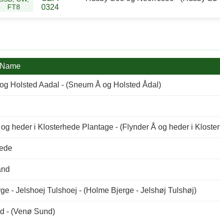
FT8
0324
 Name
g Holsted Aadal - (Sneum Å og Holsted Ådal)
 og heder i Klosterhede Plantage - (Flynder Å og heder i Kloste
Hede
and
e - Jelshoej Tulshoej - (Holme Bjerge - Jelshøj Tulshøj)
d - (Venø Sund)