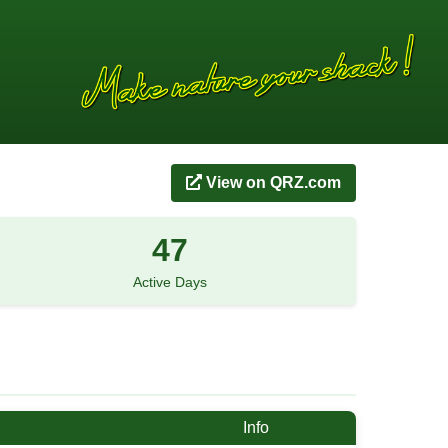
View on QRZ.com
47
Active Days
Info