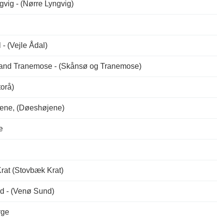
gvig - (Nørre Lyngvig)
 - (Vejle Ådal)
and Tranemose - (Skånsø og Tranemose)
torå)
ene, (Døeshøjene)
e
rat (Stovbæk Krat)
d - (Venø Sund)
rge