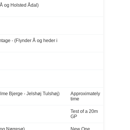
Å og Holsted Ådal)
tage - (Flynder Å og heder i
lme Bjerge - Jelshøj Tulshøj)
Approximately
time
Test of a 20m
GP
og Nørresø)
New One